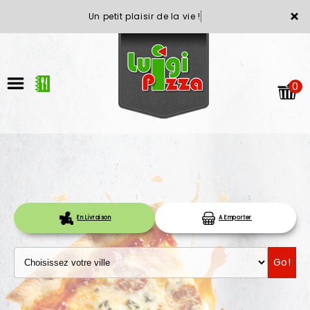
×
Un petit plaisir de la vie !
0
ACCUEIL
En Livraison
A Emporter
LA CARTE
Go!
VOTRE COMPTE
NOTRE RESTAURANT