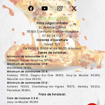
VOS AVIS
MENTIONS LÉGALES
NOTRE RESTAURANT
Pizza Luigi Conflans:
C.G.V
31, Avenue Carnot
78700 Conflans-Sainte-Honorine
07.65.24.11.27
Horaires d'ouverture:
Ouvert 7j/7:
De 11h30 à 15h30 et de 18h30 à minuit.
Zones de livraison:
Minimum de commande 15 € :
Conflans-Sainte-Honorine 78700,
Minimum de commande 20 € :
Maurecourt 78780,
Minimum de commande 25 € :
Andresy 78570, Eragny-Sur-Oise 95610, Jouy-Le Moutier 95280,
Neuville-sur-Oise 95000,
Minimum de commande 30 € :
Acheres 78260, Chanteloup-les-Vignes 78570, Herblay 95220,
Pierrelaye 95480,
Frais de livraison:
Frais de livraison 3.9 € :
Jouy-Le Moutier 95280