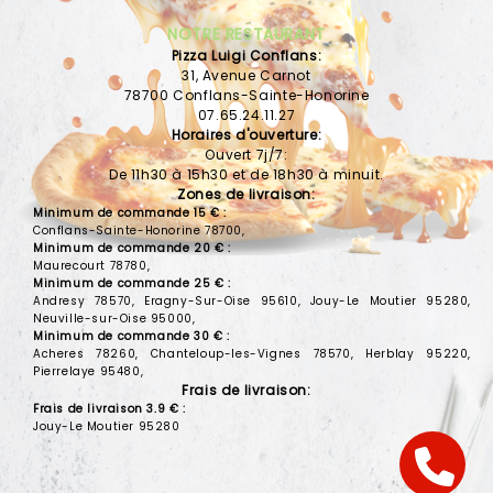
VOS AVIS
NOTRE RESTAURANT
Pizza Luigi Conflans:
MENTIONS LÉGALES
31, Avenue Carnot
78700 Conflans-Sainte-Honorine
C.G.V
07.65.24.11.27
Horaires d'ouverture:
Ouvert 7j/7:
De 11h30 à 15h30 et de 18h30 à minuit.
Zones de livraison:
Minimum de commande 15 € :
Conflans-Sainte-Honorine 78700,
Minimum de commande 20 € :
Maurecourt 78780,
Minimum de commande 25 € :
Andresy 78570, Eragny-Sur-Oise 95610, Jouy-Le Moutier 95280,
Neuville-sur-Oise 95000,
Minimum de commande 30 € :
Acheres 78260, Chanteloup-les-Vignes 78570, Herblay 95220,
Pierrelaye 95480,
Frais de livraison:
Frais de livraison 3.9 € :
Jouy-Le Moutier 95280