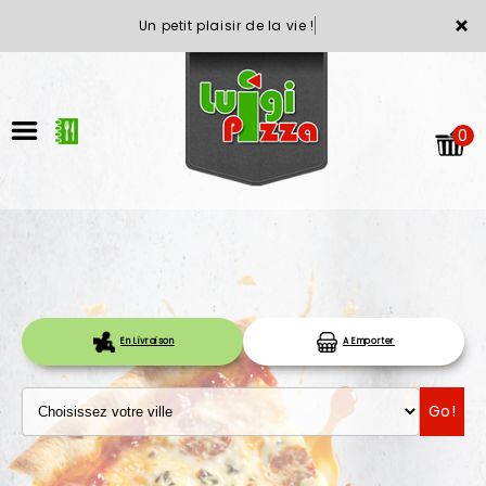
×
Un petit plaisir de la vie !
0
ACCUEIL
En Livraison
A Emporter
LA CARTE
Go!
VOTRE COMPTE
NOTRE RESTAURANT