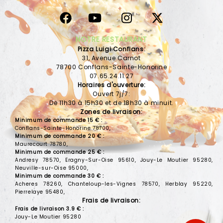
VOS AVIS
MENTIONS LÉGALES
NOTRE RESTAURANT
Pizza Luigi Conflans:
C.G.V
31, Avenue Carnot
78700 Conflans-Sainte-Honorine
07.65.24.11.27
Horaires d'ouverture:
Ouvert 7j/7:
De 11h30 à 15h30 et de 18h30 à minuit.
Zones de livraison:
Minimum de commande 15 € :
Conflans-Sainte-Honorine 78700,
Minimum de commande 20 € :
Maurecourt 78780,
Minimum de commande 25 € :
Andresy 78570, Eragny-Sur-Oise 95610, Jouy-Le Moutier 95280,
Neuville-sur-Oise 95000,
Minimum de commande 30 € :
Acheres 78260, Chanteloup-les-Vignes 78570, Herblay 95220,
Pierrelaye 95480,
Frais de livraison:
Frais de livraison 3.9 € :
Jouy-Le Moutier 95280